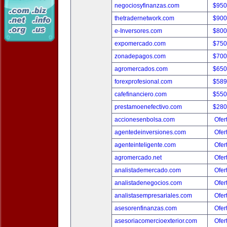
negociosyfinanzas.com
$950
thetradernetwork.com
$900
e-Inversores.com
$800
expomercado.com
$750
zonadepagos.com
$700
agromercados.com
$650
forexprofesional.com
$589
cafefinanciero.com
$550
prestamoenefectivo.com
$280
accionesenbolsa.com
Ofer
agentedeinversiones.com
Ofer
agenteinteligente.com
Ofer
agromercado.net
Ofer
analistademercado.com
Ofer
analistadenegocios.com
Ofer
analistasempresariales.com
Ofer
asesorenfinanzas.com
Ofer
asesoriacomercioexterior.com
Ofer