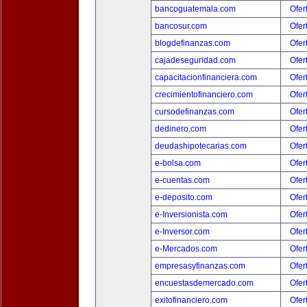
bancoguatemala.com
Ofer
bancosur.com
Ofer
blogdefinanzas.com
Ofer
cajadeseguridad.com
Ofer
capacitacionfinanciera.com
Ofer
crecimientofinanciero.com
Ofer
cursodefinanzas.com
Ofer
dedinero.com
Ofer
deudashipotecarias.com
Ofer
e-bolsa.com
Ofer
e-cuentas.com
Ofer
e-deposito.com
Ofer
e-Inversionista.com
Ofer
e-Inversor.com
Ofer
e-Mercados.com
Ofer
empresasyfinanzas.com
Ofer
encuestasdemercado.com
Ofer
exitofinanciero.com
Ofer