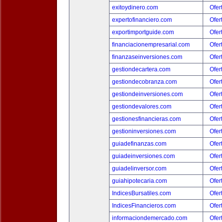
exitoydinero.com
Ofer
expertofinanciero.com
Ofer
exportimportguide.com
Ofer
financiacionempresarial.com
Ofer
finanzaseinversiones.com
Ofer
gestiondecartera.com
Ofer
gestiondecobranza.com
Ofer
gestiondeinversiones.com
Ofer
gestiondevalores.com
Ofer
gestionesfinancieras.com
Ofer
gestioninversiones.com
Ofer
guiadefinanzas.com
Ofer
guiadeinversiones.com
Ofer
guiadelinversor.com
Ofer
guiahipotecaria.com
Ofer
IndicesBursatiles.com
Ofer
IndicesFinancieros.com
Ofer
informaciondemercado.com
Ofer