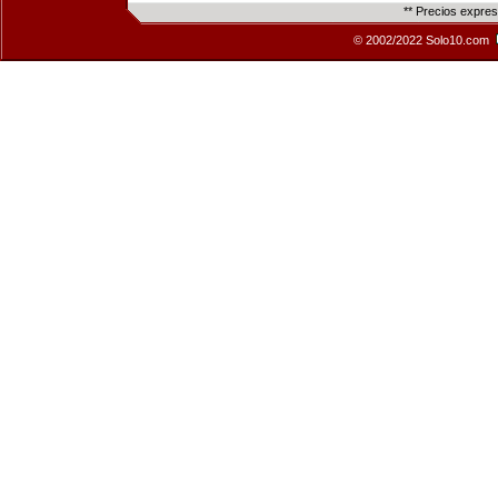
** Precios expre
© 2002/2022 Solo10.com