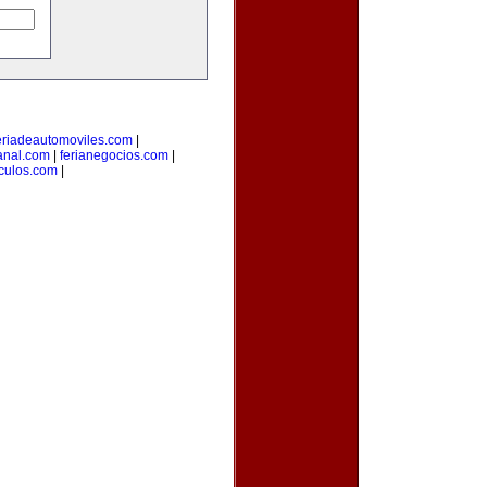
eriadeautomoviles.com
|
sanal.com
|
ferianegocios.com
|
culos.com
|