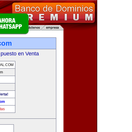
.com
 puesto en Venta
AL.COM
om
erta!
com
tas