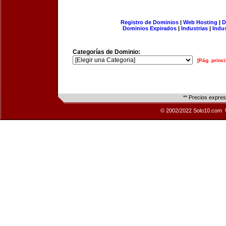
Registro de Dominios
|
Web Hosting
|
D
Dominios Expirados
|
Industrias
|
Indu
Categorías de Dominio:
[Pág. princi
** Precios expre
© 2002/2022 Solo10.com