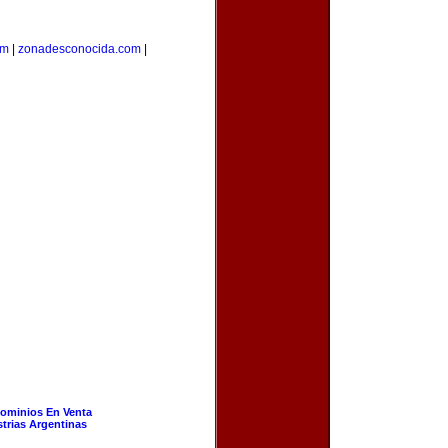
om
|
zonadesconocida.com
|
ominios En Venta
strias Argentinas