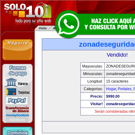
zonadesegurid
Vendido!
Mayusculas:
ZONADESEGUR
Minusculas:
zonadesegurida
Longitud:
15 caracteres
Categorias:
Hogar
,
Portales
,
Precio:
$990.00
Visitar!
zonadesegurida
Serán consideradas ofer