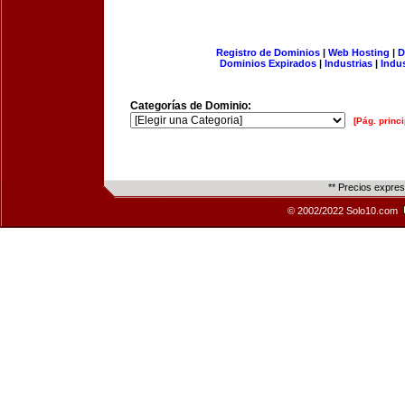
Registro de Dominios
|
Web Hosting
|
D
Dominios Expirados
|
Industrias
|
Indu
Categorías de Dominio:
[Pág. princi
** Precios expre
© 2002/2022 Solo10.com