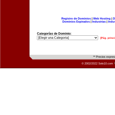
Registro de Dominios
|
Web Hosting
|
D
Dominios Expirados
|
Industrias
|
Indu
Categorías de Dominio:
[Pág. princi
** Precios expre
© 2002/2022 Solo10.com