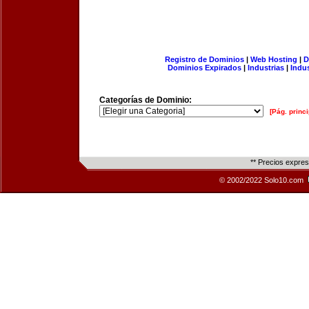
Registro de Dominios
|
Web Hosting
|
D
Dominios Expirados
|
Industrias
|
Indu
Categorías de Dominio:
[Pág. princi
** Precios expre
© 2002/2022 Solo10.com