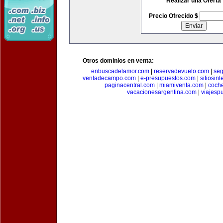
Realizar una Oferta
Precio Ofrecido $
Otros dominios en venta:
enbuscadelamor.com
|
reservadevuelo.com
|
se
ventadecampo.com
|
e-presupuestos.com
|
sitiosin
paginacentral.com
|
miamiventa.com
|
coch
vacacionesargentina.com
|
viajesp