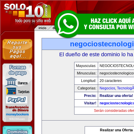
negociostecnolog
El dueño de este dominio lo ha
Mayusculas:
NEGOCIOSTECNOL
Minusculas:
negociostecnologico
Longitud:
20 caracteres
Categorias:
Negocios
,
TecnologÃ
Precio:
Realizar una oferta!
Visitar!
negociostecnologic
Serán consideradas ofer
Realizar una Oferta