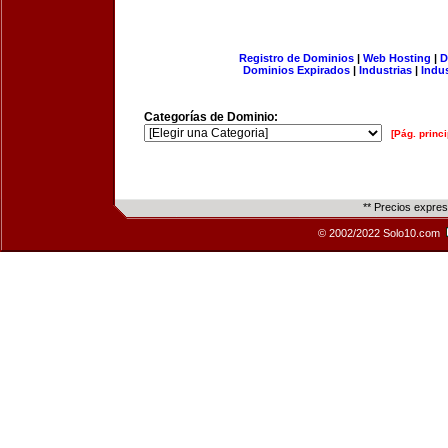
Registro de Dominios
|
Web Hosting
|
D
Dominios Expirados
|
Industrias
|
Indu
Categorías de Dominio:
[Pág. princi
** Precios expre
© 2002/2022 Solo10.com