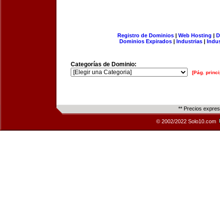
Registro de Dominios
|
Web Hosting
|
D
Dominios Expirados
|
Industrias
|
Indu
Categorías de Dominio:
[Pág. princi
** Precios expre
© 2002/2022 Solo10.com