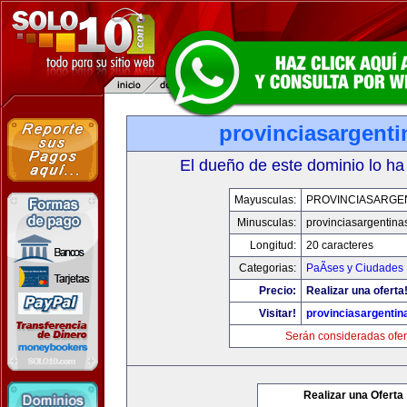
provinciasargent
El dueño de este dominio lo ha
Mayusculas:
PROVINCIASARGE
Minusculas:
provinciasargentina
Longitud:
20 caracteres
Categorias:
PaÃ­ses y Ciudades
Precio:
Realizar una oferta
Visitar!
provinciasargenti
Serán consideradas ofer
Realizar una Oferta