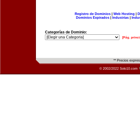
Registro de Dominios
|
Web Hosting
|
D
Dominios Expirados
|
Industrias
|
Indu
Categorías de Dominio:
[Pág. princi
** Precios expre
© 2002/2022 Solo10.com