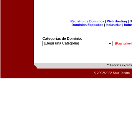
Registro de Dominios
|
Web Hosting
|
D
Dominios Expirados
|
Industrias
|
Indu
Categorías de Dominio:
[Pág. princi
** Precios expre
© 2002/2022 Solo10.com