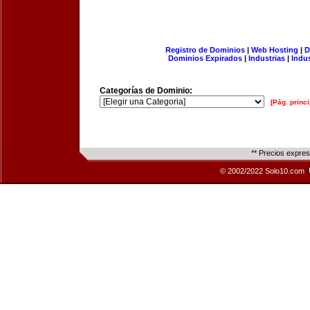
Registro de Dominios
|
Web Hosting
|
D
Dominios Expirados
|
Industrias
|
Indu
Categorías de Dominio:
[Pág. princi
** Precios expre
© 2002/2022 Solo10.com