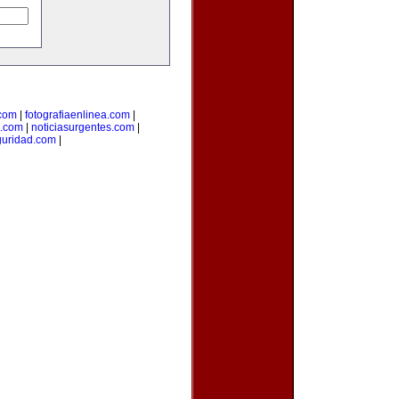
.com
|
fotografiaenlinea.com
|
.com
|
noticiasurgentes.com
|
guridad.com
|