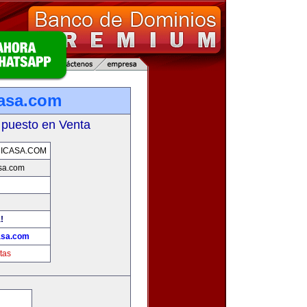
asa.com
 puesto en Venta
ICASA.COM
sa.com
!
asa.com
tas