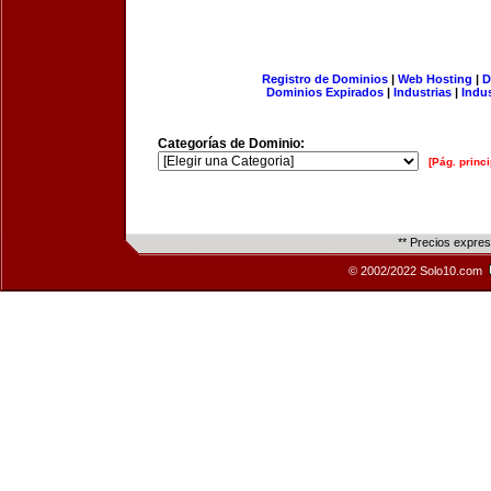
Registro de Dominios
|
Web Hosting
|
D
Dominios Expirados
|
Industrias
|
Indu
Categorías de Dominio:
[Pág. princi
** Precios expre
© 2002/2022 Solo10.com