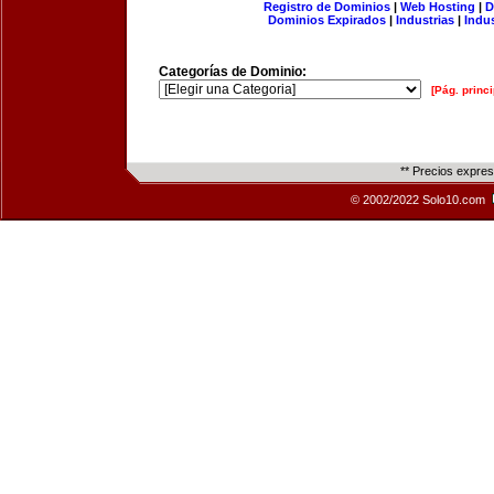
Registro de Dominios
|
Web Hosting
|
D
Dominios Expirados
|
Industrias
|
Indu
Categorías de Dominio:
[Pág. princi
** Precios expre
© 2002/2022 Solo10.com