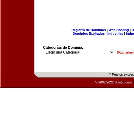
Registro de Dominios
|
Web Hosting
|
D
Dominios Expirados
|
Industrias
|
Indu
Categorías de Dominio:
[Pág. princi
** Precios expre
© 2002/2022 Solo10.com