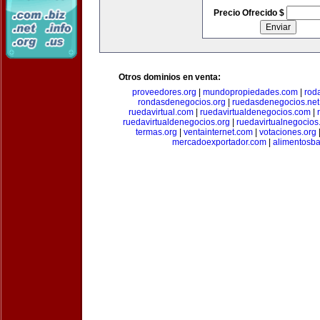
Precio Ofrecido $
Otros dominios en venta:
proveedores.org
|
mundopropiedades.com
|
rod
rondasdenegocios.org
|
ruedasdenegocios.net
ruedavirtual.com
|
ruedavirtualdenegocios.com
|
ruedavirtualdenegocios.org
|
ruedavirtualnegocios
termas.org
|
ventainternet.com
|
votaciones.org
mercadoexportador.com
|
alimentosb