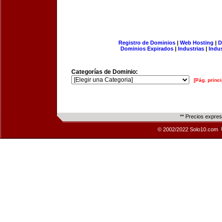
Registro de Dominios
|
Web Hosting
|
D
Dominios Expirados
|
Industrias
|
Indu
Categorías de Dominio:
[Pág. princi
** Precios expre
© 2002/2022 Solo10.com