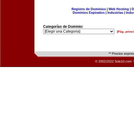
Registro de Dominios
|
Web Hosting
|
D
Dominios Expirados
|
Industrias
|
Indu
Categorías de Dominio:
[Pág. princi
** Precios expre
© 2002/2022 Solo10.com