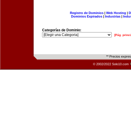
Registro de Dominios
|
Web Hosting
|
D
Dominios Expirados
|
Industrias
|
Indu
Categorías de Dominio:
[Pág. princi
** Precios expre
© 2002/2022 Solo10.com