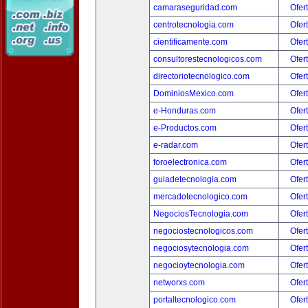
camaraseguridad.com
Ofer
centrotecnologia.com
Ofer
cientificamente.com
Ofer
consultorestecnologicos.com
Ofer
directoriotecnologico.com
Ofer
DominiosMexico.com
Ofer
e-Honduras.com
Ofer
e-Productos.com
Ofer
e-radar.com
Ofer
foroelectronica.com
Ofer
guiadetecnologia.com
Ofer
mercadotecnologico.com
Ofer
NegociosTecnologia.com
Ofer
negociostecnologicos.com
Ofer
negociosytecnologia.com
Ofer
negocioytecnologia.com
Ofer
networxs.com
Ofer
portaltecnologico.com
Ofer