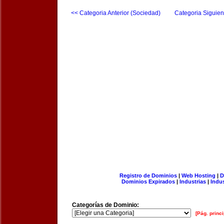
<< Categoria Anterior (Sociedad)
Categoria Siguien
Registro de Dominios
|
Web Hosting
|
D
Dominios Expirados
|
Industrias
|
Indu
Categorías de Dominio:
[Pág. princi