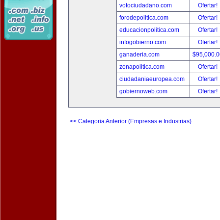
votociudadano.com
Ofertar!
forodepolitica.com
Ofertar!
educacionpolitica.com
Ofertar!
infogobierno.com
Ofertar!
ganaderia.com
$95,000.
zonapolitica.com
Ofertar!
ciudadaniaeuropea.com
Ofertar!
gobiernoweb.com
Ofertar!
<< Categoria Anterior (Empresas e Industrias)