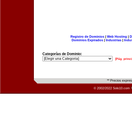
Registro de Dominios
|
Web Hosting
|
D
Dominios Expirados
|
Industrias
|
Indu
Categorías de Dominio:
[Pág. princi
** Precios expre
© 2002/2022 Solo10.com