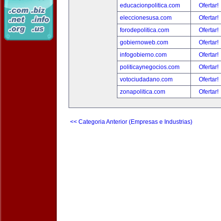
educacionpolitica.com
Ofertar!
eleccionesusa.com
Ofertar!
forodepolitica.com
Ofertar!
gobiernoweb.com
Ofertar!
infogobierno.com
Ofertar!
politicaynegocios.com
Ofertar!
votociudadano.com
Ofertar!
zonapolitica.com
Ofertar!
<< Categoria Anterior (Empresas e Industrias)