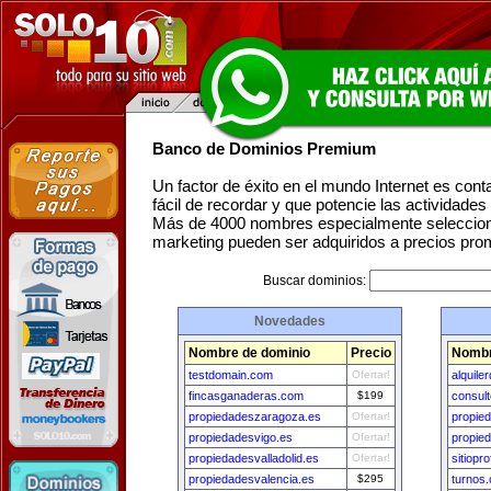
Banco de Dominios Premium
Un factor de éxito en el mundo Internet es con
fácil de recordar y que potencie las actividade
Más de 4000 nombres especialmente seleccion
marketing pueden ser adquiridos a precios pro
Buscar dominios:
Novedades
Nombre de dominio
Precio
Nombr
testdomain.com
Ofertar!
alquil
fincasganaderas.com
$199
consult
propiedadeszaragoza.es
Ofertar!
propie
propiedadesvigo.es
Ofertar!
propie
propiedadesvalladolid.es
Ofertar!
sitiopr
propiedadesvalencia.es
$295
turnos.