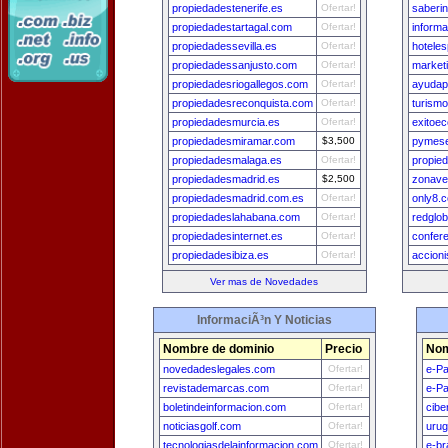
propiedadestenerife.es
Ofertar!
saberin
propiedadestartagal.com
Ofertar!
informa
propiedadessevilla.es
Ofertar!
hotele
propiedadessanjusto.com
Ofertar!
market
propiedadesriogallegos.com
Ofertar!
ayudap
propiedadesreconquista.com
Ofertar!
turism
propiedadesmurcia.es
Ofertar!
exitoe
propiedadesmiramar.com
$3,500
pymese
propiedadesmalaga.es
Ofertar!
propie
propiedadesmadrid.es
$2,500
zonave
propiedadesmadrid.com.es
Ofertar!
only8.
propiedadeslahabana.com
Ofertar!
redglo
propiedadesinternet.es
Ofertar!
confer
propiedadesibiza.es
Ofertar!
accioni
Ver mas de Novedades
InformaciÃ³n Y Noticias
Nombre de dominio
Precio
Nom
novedadeslegales.com
Ofertar!
e-P
revistademarcas.com
Ofertar!
e-Pa
boletindeinformacion.com
Ofertar!
cibe
noticiasgolf.com
Ofertar!
uru
tecnologiasdelainformacion.com
Ofertar!
e-br