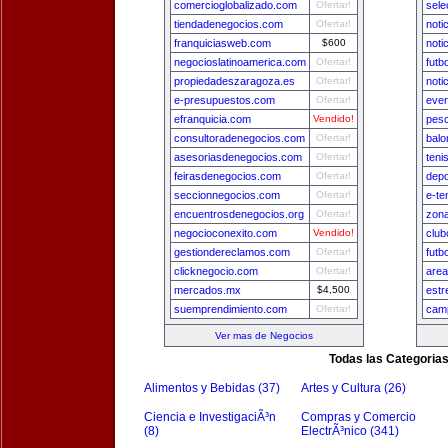
comercioglobalizado.com
Ofertar!
sele
tiendadenegocios.com
Ofertar!
noti
franquiciasweb.com
$600
noti
negocioslatinoamerica.com
Ofertar!
futb
propiedadeszaragoza.es
Ofertar!
noti
e-presupuestos.com
Ofertar!
even
efranquicia.com
Vendido!
pesc
consultoradenegocios.com
Ofertar!
balo
asesoriasdenegocios.com
Ofertar!
teni
feirasdenegocios.com
Ofertar!
depo
seccionnegocios.com
Ofertar!
e-te
encuentrosdenegocios.org
Ofertar!
zon
negocioconexito.com
Vendido!
club
gestiondereclamos.com
Ofertar!
futb
clicknegocio.com
Ofertar!
area
mercados.mx
$4,500
estr
suemprendimiento.com
Ofertar!
camp
Ver mas de Negocios
Todas las Categoria
Alimentos y Bebidas (37)
Artes y Cultura (26)
Ciencia e InvestigaciÃ³n
Compras y Comercio
(8)
ElectrÃ³nico (341)