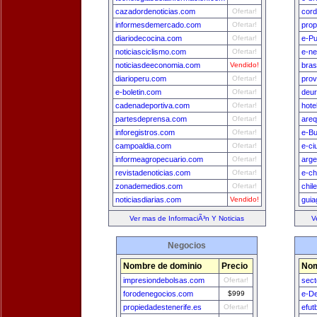
cazadordenoticias.com
Ofertar!
cord
informesdemercado.com
Ofertar!
prop
diariodecocina.com
Ofertar!
e-Pu
noticiasciclismo.com
Ofertar!
e-n
noticiasdeeconomia.com
Vendido!
bras
diarioperu.com
Ofertar!
prov
e-boletin.com
Ofertar!
deu
cadenadeportiva.com
Ofertar!
hote
partesdeprensa.com
Ofertar!
areq
inforegistros.com
Ofertar!
e-B
campoaldia.com
Ofertar!
e-ci
informeagropecuario.com
Ofertar!
arge
revistadenoticias.com
Ofertar!
e-ch
zonademedios.com
Ofertar!
chil
noticiasdiarias.com
Vendido!
guia
Ver mas de InformaciÃ³n Y Noticias
V
Negocios
Nombre de dominio
Precio
Nom
impresiondebolsas.com
Ofertar!
sect
forodenegocios.com
$999
e-D
propiedadestenerife.es
Ofertar!
efut