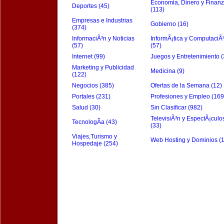
Economia, Dinero y Finan
Deportes (45)
(113)
Empresas e Industrias
Gobierno (16)
(374)
InformaciÃ³n y Noticias
InformÃ¡tica y ComputaciÃ
(57)
(57)
Internet (99)
Juegos y Entretenimiento (
Marketing y Publicidad
Medicina (9)
(122)
Negocios (385)
Ofertas de la Semana (12)
Portales (231)
Profesiones y Empleo (169
Salud (30)
Sin Clasificar (982)
TelevisiÃ³n y EspectÃ¡culo
TecnologÃ­a (43)
(33)
Viajes,Turismo y
Web Hosting y Dominios (
Hospedaje (254)