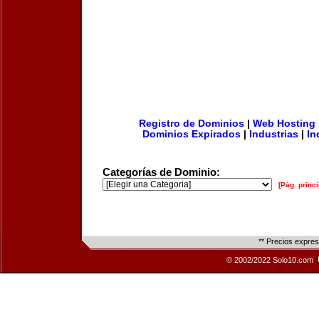
Registro de Dominios
|
Web Hosting
Dominios Expirados
|
Industrias
|
In
Categorías de Dominio:
[Pág. princi
** Precios expre
© 2002/2022 Solo10.com